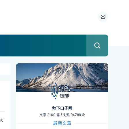
秒下口子网
文章 2100 篇
|
浏览 94789 次
大
最新文章