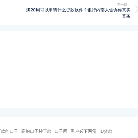
下一篇：
满20周可以申请什么贷款软件？银行内部人告诉你真实
答案
下款的口子
高炮口子秒下款
口子网
黑户必下网贷
ID贷款