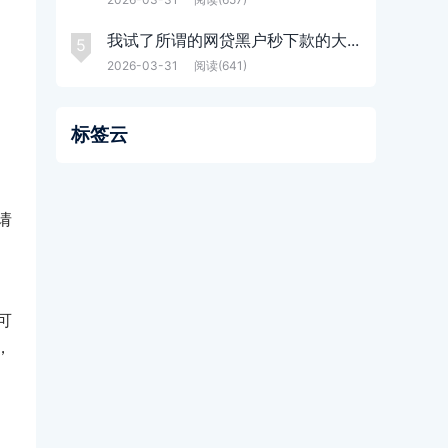
我试了所谓的网贷黑户秒下款的大...
5
2026-03-31
阅读(641)
标签云
请
可
，