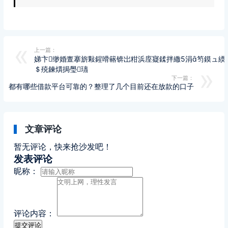
上一篇：
娣卞缈婚亶搴旂敤鍟嗗簵锛岀粓浜庢寲鍒拌繖5涓笉鏌ュ緛
＄殑鍊熼挶璺瓙
下一篇：
都有哪些借款平台可靠的？整理了几个目前还在放款的口子
文章评论
暂无评论，快来抢沙发吧！
发表评论
昵称：
评论内容：