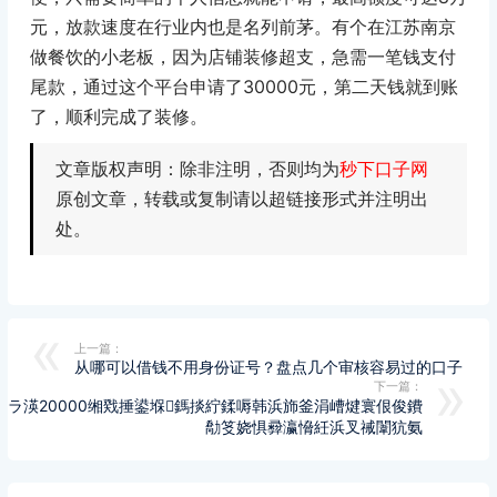
元，放款速度在行业内也是名列前茅。有个在江苏南京
做餐饮的小老板，因为店铺装修超支，急需一笔钱支付
尾款，通过这个平台申请了30000元，第二天钱就到账
了，顺利完成了装修。
文章版权声明：除非注明，否则均为
秒下口子网
原创文章，转载或复制请以超链接形式并注明出
处。
上一篇：
从哪可以借钱不用身份证号？盘点几个审核容易过的口子
下一篇：
鎬ラ渶20000缃戣捶鍙堢鎷掞紵鍒嗕韩浜斾釜涓嶆煡寰佷俊鐨
勪笅娆惧彛瀛愶紝浜叉祴闈犺氨