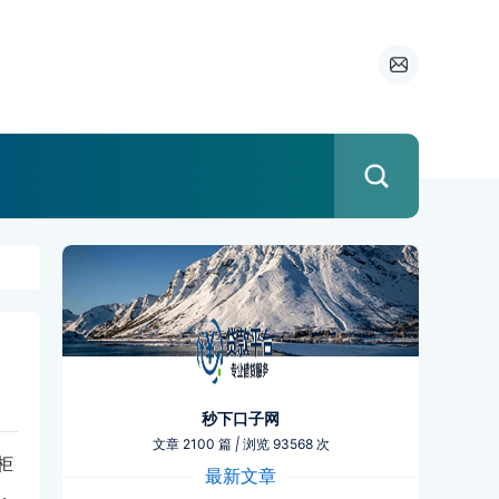
秒下口子网
文章 2100 篇
|
浏览 93568 次
柜
最新文章
，