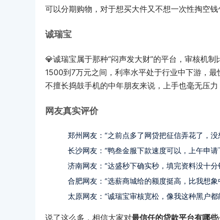
可以分期购物，对于想买大件又不想一次性掏空钱
诚瑞宝
💎诚瑞宝属于那种“闷声发大财”的平台，审核机
1500到7万元之间，利率水平处于行业中下游，最
不擅长捣鼓手机的中年朋友来说，上手也毫无压力
网友真实评价
郑州网友：“之前点多了网贷把征信弄花了，没
长沙网友：“鸭叁金服下款速度可以，上午申请
济南网友：“达盛秒下确实秒，填完资料没十分
合肥网友：“选薪商城给的额度挺高，比我想象
太原网友：“诚瑞宝审核宽松，像我这种黑户都
说了这么多，相信大家对
最信任的贷款平台有哪些