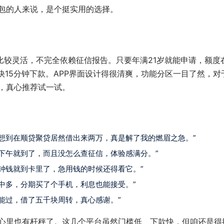
包的人来说，是个挺实用的选择。
制比较灵活，不完全依赖征信报告。只要年满21岁就能申请，额度
快15分钟下款。APP界面设计得很清爽，功能分区一目了然，对
，真心推荐试一试。
想到在顺贷聚贷居然借出来两万，真是解了我的燃眉之急。”
下午就到了，而且没怎么查征信，体验感满分。”
钟钱就到卡里了，急用钱的时候还得看它。”
中多，分期买了个手机，利息也能接受。”
能过，借了五千块周转，真心感谢。”
心里也有杆秤了。这几个平台虽然门槛低、下款快，但咱还是得