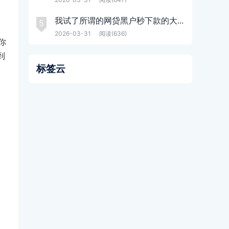
我试了所谓的网贷黑户秒下款的大...
5
2026-03-31
阅读(636)
你
到
标签云