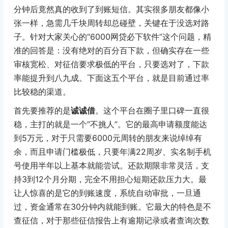
分钟后竟然真的收到了到账短信。其实很多朋友都像小
张一样，急需几千块周转却总碰壁，关键在于没选对路
子。针对大家关心的“6000网贷必下软件”这个问题，精
准的回答是：没有绝对的百分百下款，但确实存在一些
审核宽松、对征信要求极低的平台，只要选对了，下款
率能提升到八九成。下面这五个平台，就是目前通过率
比较稳的渠道。
首先要推荐的是
诚诚借
。这个平台在圈子里口碑一直很
稳，主打的就是一个“不挑人”。它的最高申请额度能达
到5万元，对于只需要6000元周转的朋友来说绰绰有
余，而且申请门槛极低，只要年满22周岁、实名制手机
号使用半年以上基本就能尝试。还款期限非常灵活，支
持3到12个月分期，完全不用担心短期还款压力大。最
让人惊喜的是它的到账速度，系统自动审批，一旦通
过，资金通常在30分钟内就能到账。它最大的特色是不
查征信，对于那些征信报告上有逾期记录或者查询次数