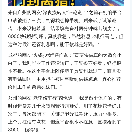
来自广州的网友“深夜搬砖人”评论道：“之前在别的平台
申请被拒了三次，气得我想摔手机。后来试了试诚诚
借，本来没抱希望，结果填完资料两分钟就出额度了，
6000块钱秒到账，真的救急，虽然利息比银行高点，但
这种时候谁还管利息啊，能下款就是好猫。”
成都的网友“火锅少女”评价说：“青萝快借真的太适合小
白了，我刚毕业工作还没转正，工资条不好看，银行根
本不批。在这个平台上随便填了点资料就过了，而且没
有电话回访，不用担心被同事听到借钱尴尬，真心推荐
给刚工作的弟弟妹妹们。”
郑州的网友“老李修车行”感慨道：“我是做个体户的，有
时候进货差几千块钱周转特别难受。用了花蝉花卡好几
次了，每次都能下，关键是能分12期还，压力小很多。
上个月征信有点花，但这平台根本不在意，直接给批了
8000，稳得很。”